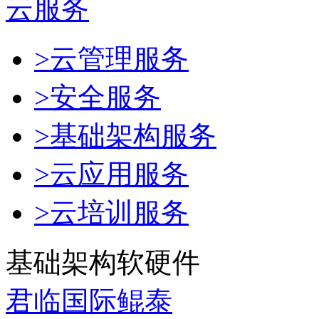
云服务
>云管理服务
>安全服务
>基础架构服务
>云应用服务
>云培训服务
基础架构软硬件
君临国际鲲泰