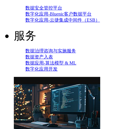
数据安全管控平台
数字化应用-Bluenic客户数据平台
数字化应用-云捷集成中间件（ESB）
服务
数据治理咨询与实施服务
数据资产入表
数据应用-算法模型 & ML
数字化应用开发