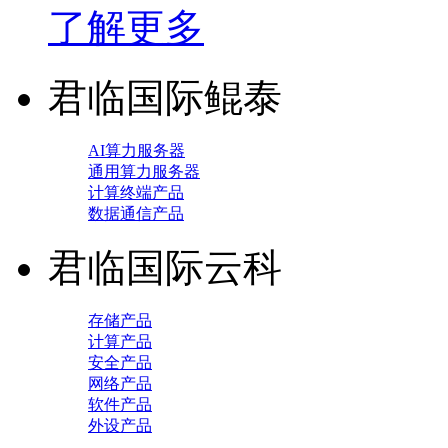
了解更多
君临国际鲲泰
AI算力服务器
通用算力服务器
计算终端产品
数据通信产品
君临国际云科
存储产品
计算产品
安全产品
网络产品
软件产品
外设产品