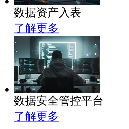
数据资产入表
了解更多
数据安全管控平台
了解更多