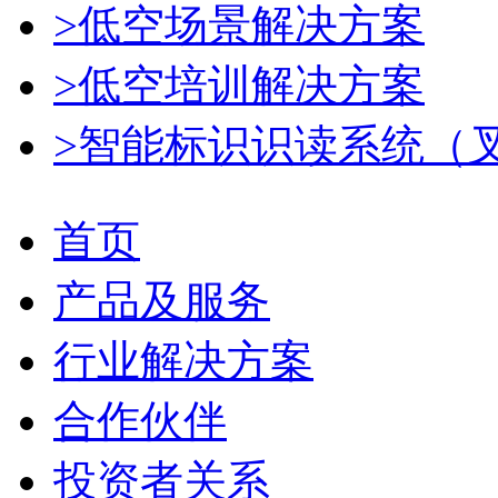
>低空场景解决方案
>低空培训解决方案
>智能标识识读系统（
首页
产品及服务
行业解决方案
合作伙伴
投资者关系