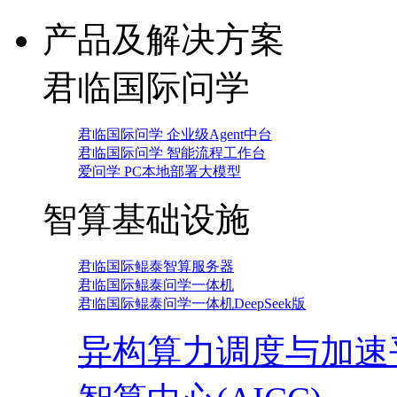
产品及解决方案
君临国际问学
君临国际问学 企业级Agent中台
君临国际问学 智能流程工作台
爱问学 PC本地部署大模型
智算基础设施
君临国际鲲泰智算服务器
君临国际鲲泰问学一体机
君临国际鲲泰问学一体机DeepSeek版
异构算力调度与加速