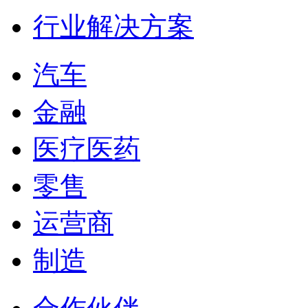
行业解决方案
汽车
金融
医疗医药
零售
运营商
制造