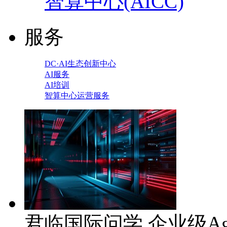
智算中心(AICC)
服务
DC·AI生态创新中心
AI服务
AI培训
智算中心运营服务
君临国际问学 企业级Ag